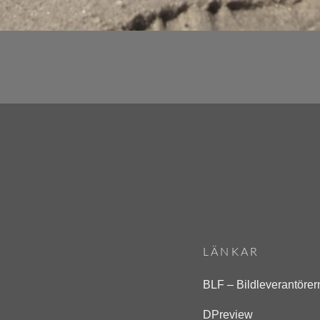
ing
LÄNKAR
BLF – Bildleverantörer
DPreview