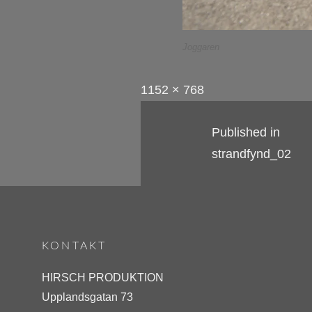
Joggaren
Full
P
1152 × 768
size
o
Inläggsnaviger
Published in
s
strandfynd_02
t
e
d
o
n
KONTAKT
j
HIRSCH PRODUKTION
a
Upplandsgatan 73
n