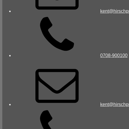
kent@hirschp
0708-900100
kent@hirschp