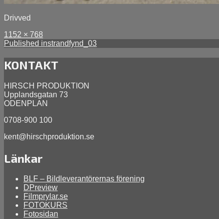
Drivved
Full
Posted
1152 × 768
size
Inläggsnavigering
on
Published in
strandfynd_03
januari
14,
KONTAKT
2014
HIRSCH PRODUKTION
Upplandsgatan 73
ODENPLAN
0708-900 100
kent@hirschproduktion.se
Länkar
BLF – Bildleverantörernas förening
DPreview
Filmprylar.se
FOTOKURS
Fotosidan