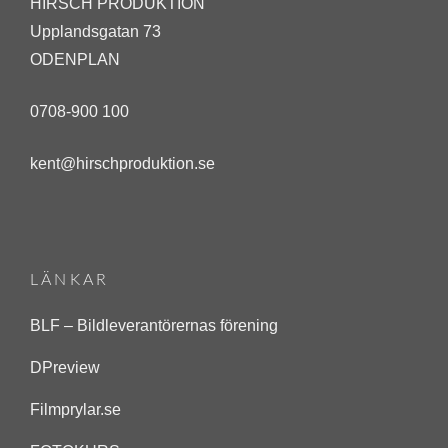
HIRSCH PRODUKTION
j
Upplandsgatan 73
a
ODENPLAN
n
u
0708-900 100
a
kent@hirschproduktion.se
r
i
1
4
LÄNKAR
,
2
BLF – Bildleverantörernas förening
0
DPreview
1
Filmprylar.se
4