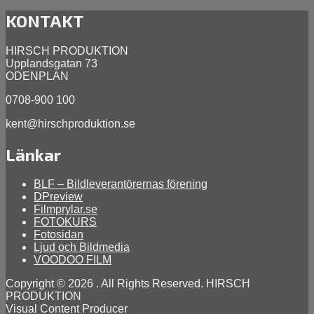
januari
17,
KONTAKT
2014
april
9,
HIRSCH PRODUKTION
2026
Upplandsgatan 73
ODENPLAN
0708-900 100
kent@hirschproduktion.se
Länkar
BLF – Bildleverantörernas förening
DPreview
Filmprylar.se
FOTOKURS
Fotosidan
Ljud och Bildmedia
VOODOO FILM
Copyright © 2026
. All Rights Reserved. HIRSCH
PRODUKTION
Visual Content Producer