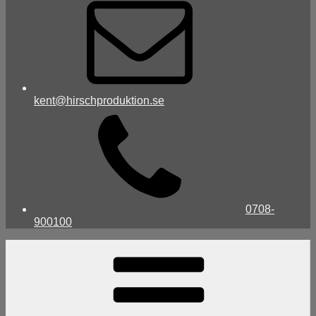
kent@hirschproduktion.se
0708-
900100