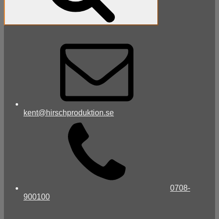
kent@hirschproduktion.se
0708-
900100