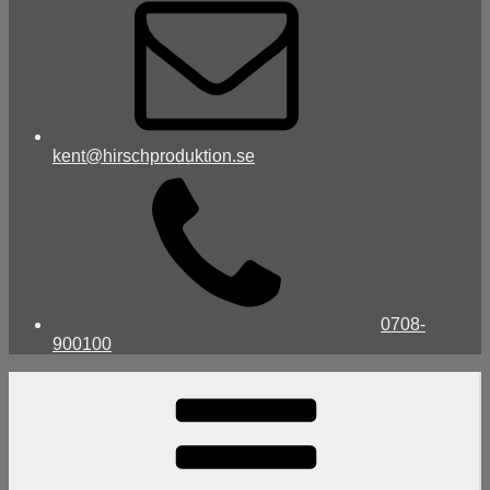
kent@hirschproduktion.se
0708-
900100