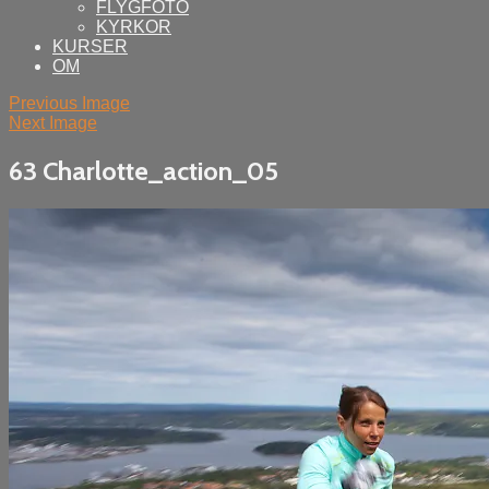
FLYGFOTO
KYRKOR
KURSER
OM
Previous Image
Next Image
63 Charlotte_action_05