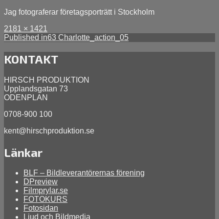
Jag fotograferar företagsporträtt i Stockholm
Full
Posted
2181 × 1421
size
Inläggsnavigering
on
Published in
63 Charlotte_action_05
januari
17,
KONTAKT
2014
april
9,
HIRSCH PRODUKTION
2026
Upplandsgatan 73
ODENPLAN
0708-900 100
kent@hirschproduktion.se
Länkar
BLF – Bildleverantörernas förening
DPreview
Filmprylar.se
FOTOKURS
Fotosidan
Ljud och Bildmedia