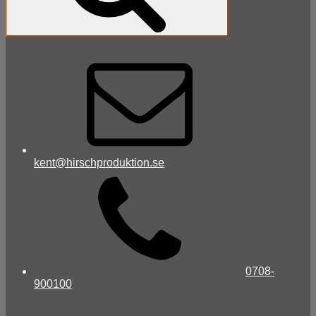
kent@hirschproduktion.se
0708-
900100