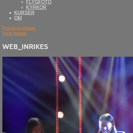
FLYGFOTO
KYRKOR
KURSER
OM
Previous Image
Next Image
WEB_INRIKES