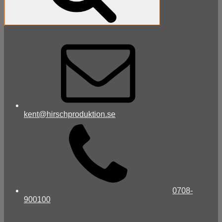
kent@hirschproduktion.se
0708-
900100