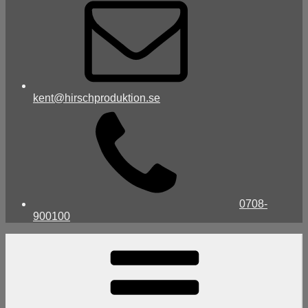
kent@hirschproduktion.se
0708-
900100