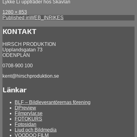
Lykke Li uppträder hos Skavlan
Full
Posted
1280 × 853
size
Inläggsnavigering
on
Published in
WEB_INRIKES
mars
14,
KONTAKT
2014
HIRSCH PRODUKTION
Upplandsgatan 73
ODENPLAN
0708-900 100
kent@hirschproduktion.se
Länkar
BLF – Bildleverantörernas förening
DPreview
Filmprylar.se
FOTOKURS
Fotosidan
Ljud och Bildmedia
VOODOO FILM