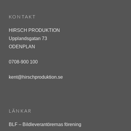
d
o
KONTAKT
n
HIRSCH PRODUKTION
j
Upplandsgatan 73
a
ODENPLAN
n
u
0708-900 100
a
kent@hirschproduktion.se
r
i
1
3
LÄNKAR
,
2
BLF – Bildleverantörernas förening