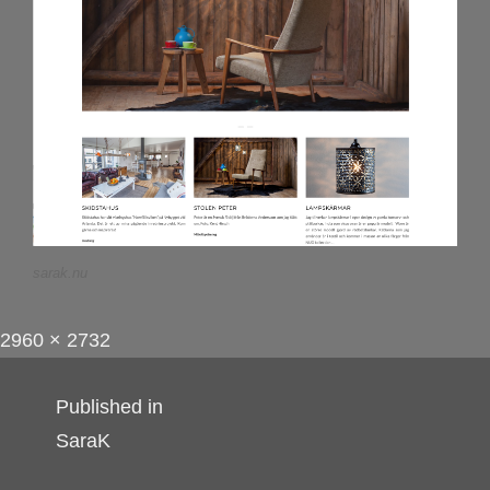
sarak.nu
Full
P
2960 × 2732
size
o
Inläggsnavigering
Published in
s
SaraK
t
e