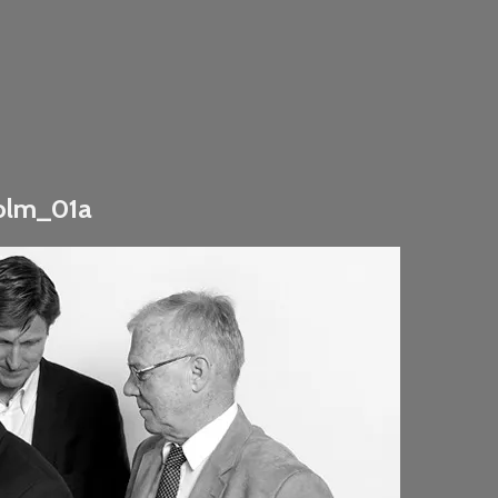
holm_01a