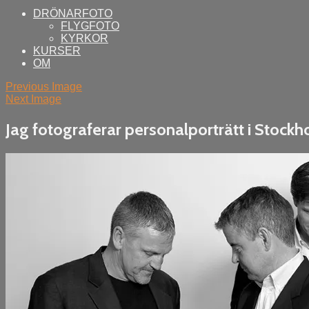
DRÖNARFOTO
FLYGFOTO
KYRKOR
KURSER
OM
Previous Image
Next Image
Jag fotograferar personalporträtt i Stock