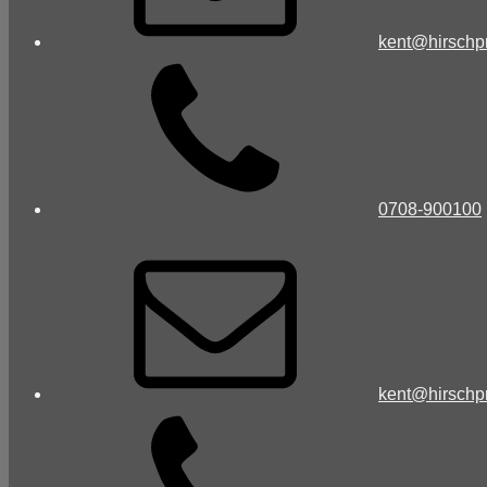
kent@hirschp
0708-900100
kent@hirschp