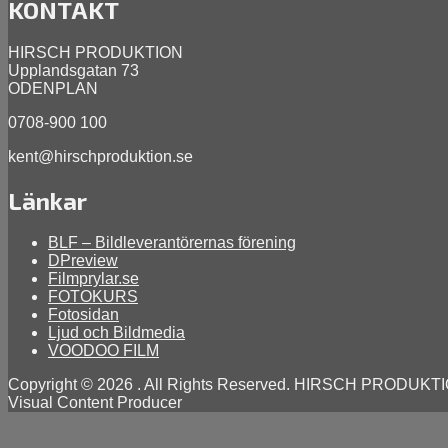
14,
KONTAKT
2014
april
9,
HIRSCH PRODUKTION
2026
Upplandsgatan 73
ODENPLAN
0708-900 100
kent@hirschproduktion.se
Länkar
BLF – Bildleverantörernas förening
DPreview
Filmprylar.se
FOTOKURS
Fotosidan
Ljud och Bildmedia
VOODOO FILM
Copyright © 2026
. All Rights Reserved. HIRSCH PRODUKT
Visual Content Producer
Scroll
Up