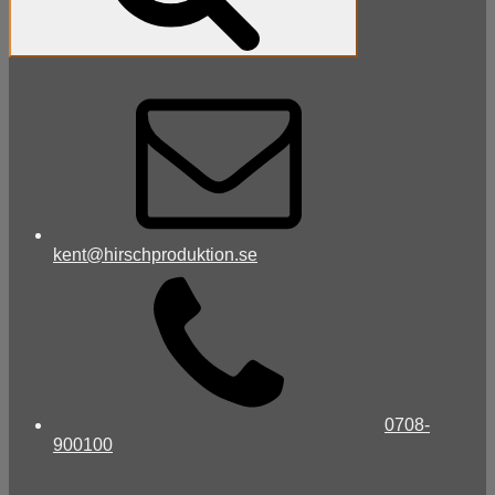
kent@hirschproduktion.se
0708-
900100