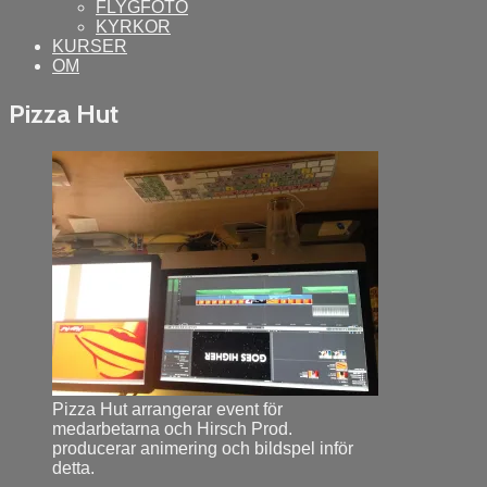
FLYGFOTO
KYRKOR
KURSER
OM
Pizza Hut
–
Posted
on
februari
8,
2014
februari
10,
2014
Pizza Hut arrangerar event för
medarbetarna och Hirsch Prod.
producerar animering och bildspel inför
detta.