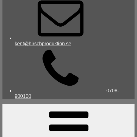
kent@hirschproduktion.se
0708-
900100