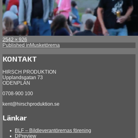
Full
Posted
2542 × 926
size
Inläggsnavigering
on
Published in
Musketörerna
april
5,
KONTAKT
2016
HIRSCH PRODUKTION
Upplandsgatan 73
ODENPLAN
0708-900 100
kent@hirschproduktion.se
Länkar
BLF – Bildleverantörernas förening
DPreview