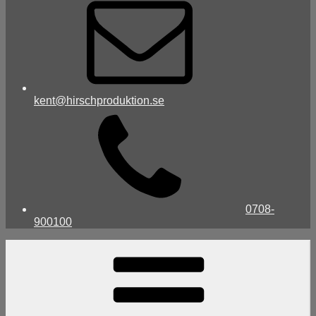
kent@hirschproduktion.se
0708-
900100