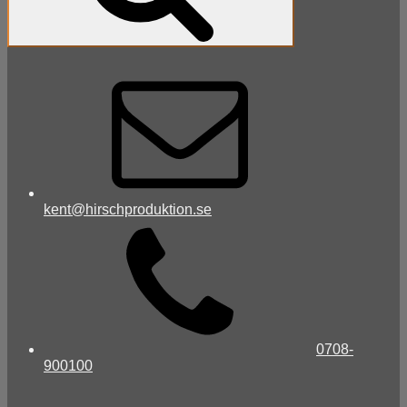
kent@hirschproduktion.se
0708-
900100