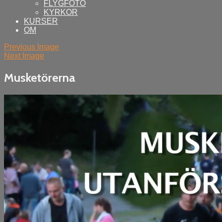
FLYGFOTO
KYRKOR
KURSER
OM
Previous Image
Next Image
Musketörerna