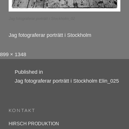
Jag fotograferar porträtt i Stockholm_02
Jag fotograferar porträtt i Stockholm
Full
P
899 × 1348
size
o
Inläggsnavigering
Published in
s
Jag fotograferar porträtt i Stockholm Elin_025
t
e
d
o
KONTAKT
n
HIRSCH PRODUKTION
f