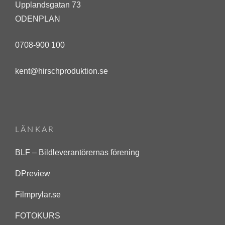
Upplandsgatan 73
e
ODENPLAN
b
r
0708-900 100
u
kent@hirschproduktion.se
a
r
i
1
LÄNKAR
4
,
BLF – Bildleverantörernas förening
2
DPreview
0
Filmprylar.se
1
4
FOTOKURS