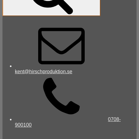
kent@hirschproduktion.se
0708-
900100