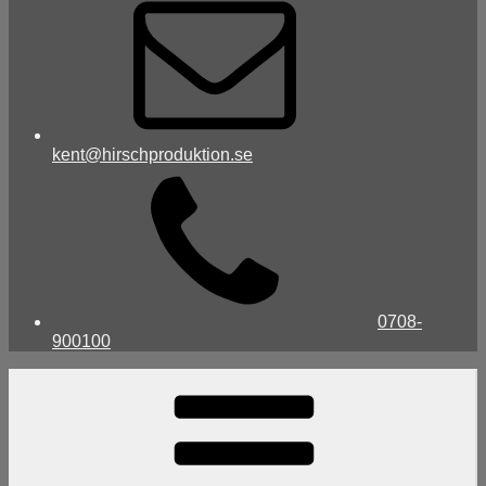
kent@hirschproduktion.se
0708-
900100