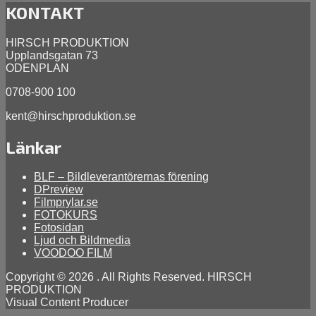
7,
KONTAKT
2014
HIRSCH PRODUKTION
Upplandsgatan 73
ODENPLAN
0708-900 100
kent@hirschproduktion.se
Länkar
BLF – Bildleverantörernas förening
DPreview
Filmprylar.se
FOTOKURS
Fotosidan
Ljud och Bildmedia
VOODOO FILM
Copyright © 2026
. All Rights Reserved. HIRSCH
PRODUKTION
Visual Content Producer
Scroll