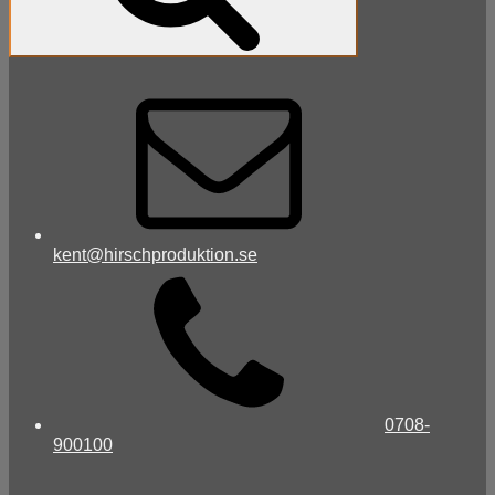
kent@hirschproduktion.se
0708-
900100