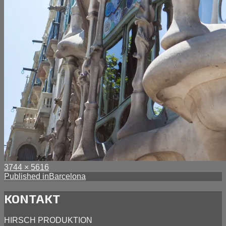
Full
Posted
3744 × 5616
size
Inläggsnavigering
on
Published in
Barcelona
mars
28,
KONTAKT
2014
HIRSCH PRODUKTION