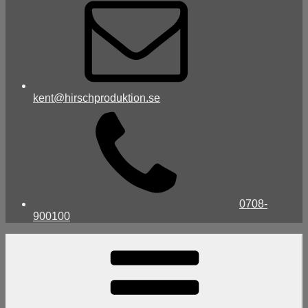
kent@hirschproduktion.se
0708-
900100