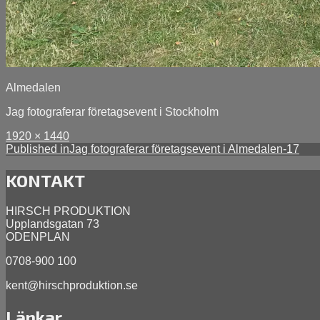
Almedalen
Jag fotograferar företagsevent i Stockholm
Full
Posted
1920 × 1440
size
Inläggsnavigering
on
Published in
Jag fotograferar företagsevent i Almedalen-17
mars
29,
KONTAKT
2023
april
9,
HIRSCH PRODUKTION
2026
Upplandsgatan 73
ODENPLAN
0708-900 100
kent@hirschproduktion.se
Länkar