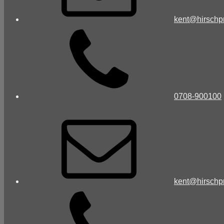
kent@hirschp
0708-900100
kent@hirschp