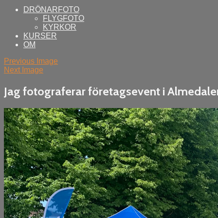
DRÖNARFOTO
FLYGFOTO
KYRKOR
KURSER
OM
Previous Image
Next Image
Jag fotograferar företagsevent i Almedale