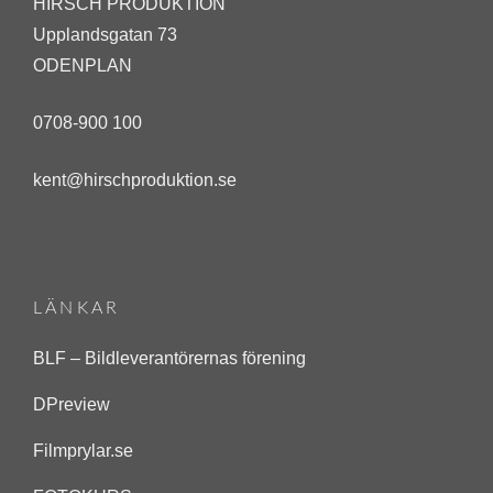
HIRSCH PRODUKTION
j
Upplandsgatan 73
a
ODENPLAN
n
u
0708-900 100
a
kent@hirschproduktion.se
r
i
1
7
LÄNKAR
,
2
BLF – Bildleverantörernas förening
0
DPreview
1
Filmprylar.se
4