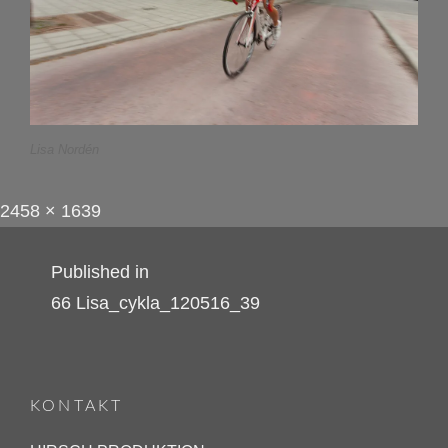
Lisa Nordén
Full
P
2458 × 1639
size
o
Inläggsnavigering
Published in
s
66 Lisa_cykla_120516_39
t
e
d
o
KONTAKT
n