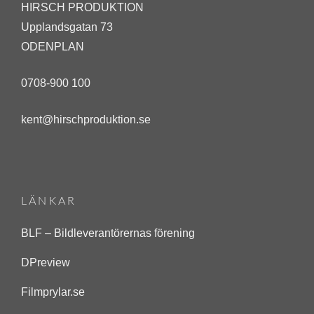
HIRSCH PRODUKTION
m
Upplandsgatan 73
a
ODENPLAN
j
4
0708-900 100
,
kent@hirschproduktion.se
2
0
1
1
LÄNKAR
BLF – Bildleverantörernas förening
DPreview
Filmprylar.se