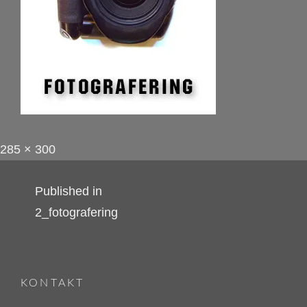
Full
P
285 × 300
size
o
Inläggsnavigering
Published in
s
2_fotografering
t
e
d
o
KONTAKT
n