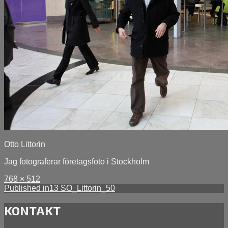
Otto Littorin
Jag fotograferar företagsfoto i Stockholm
Full
Posted
768 × 512
size
Inläggsnavigering
on
Published in
13 SO_Littorin_50
januari
17,
KONTAKT
2014
april
9,