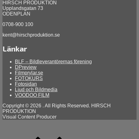
HIRSCH PRODUKTION
2026
Upplandsgatan 73
ODENPLAN
0708-900 100
kent@hirschproduktion.se
Länkar
BLF – Bildleverantörernas förening
DPreview
Filmprylar.se
FOTOKURS
Fotosidan
Ljud och Bildmedia
VOODOO FILM
Copyright © 2026
. All Rights Reserved. HIRSCH
PRODUKTION
Visual Content Producer
Scroll
Up