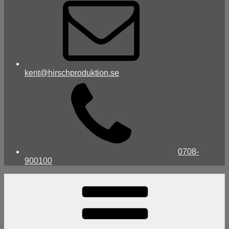
kent@hirschproduktion.se
0708-
900100