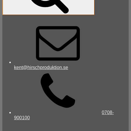
kent@hirschproduktion.se
0708-
900100